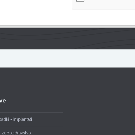
tve
adki - implantati
o zobozdravstvo