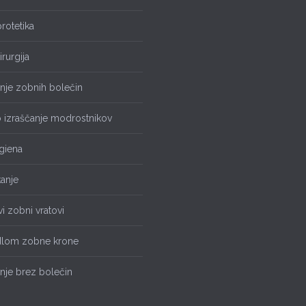
rotetika
irurgija
enje zobnih bolečin
 izraščanje modrostnikov
giena
anje
vi zobni vratovi
dlom zobne krone
nje brez bolečin