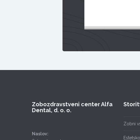
Zobozdravstveni center Alfa
Stori
Dental, d. o. o.
Zobni vs
Naslov:
Estetsk