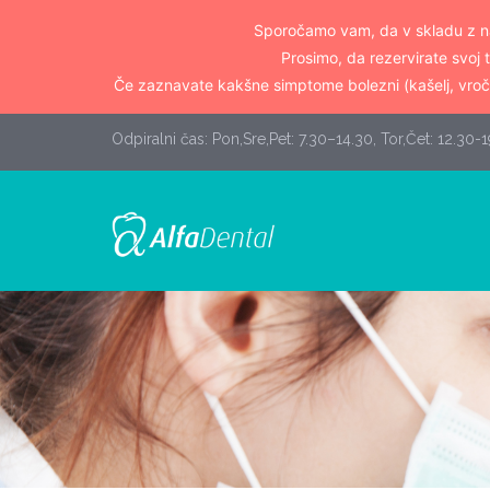
Sporočamo vam, da v skladu z na
Prosimo, da rezervirate svoj 
Če zaznavate kakšne simptome bolezni (kašelj, vroči
Odpiralni čas: Pon,Sre,Pet: 7.30–14.30, Tor,Čet: 12.30-