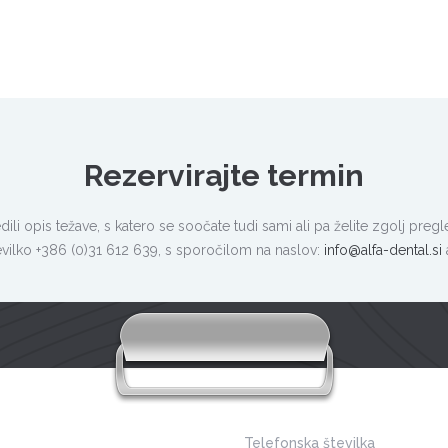
Rezervirajte termin
edili opis težave, s katero se soočate tudi sami ali pa želite zgolj pre
evilko +386 (0)31 612 639, s sporočilom na naslov:
info@alfa-dental.si