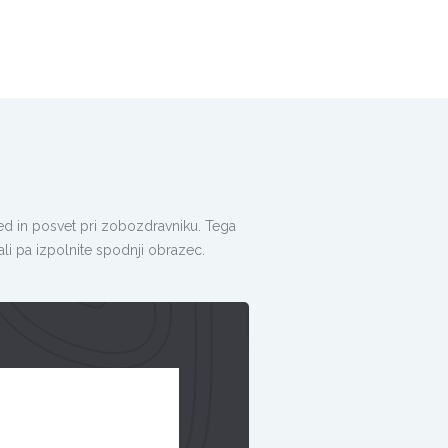
gled in posvet pri zobozdravniku. Tega
ali pa izpolnite spodnji obrazec.