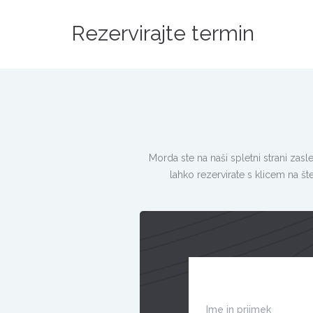
Rezervirajte termin
Morda ste na naši spletni strani zasl
lahko rezervirate s klicem na št