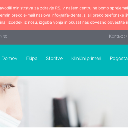
vodili ministrstva za zdravje RS, v našem centru ne bomo sprejemal
termin preko e-mail naslova info@alfa-dental.si ali preko telefonske 
na, izcedek iz nosu, izguba vonja in okusa) nas obvezno obvestite i
19.30
Kontakt :
+
Domov
Ekipa
Storitve
Klinični primeri
Pogosta