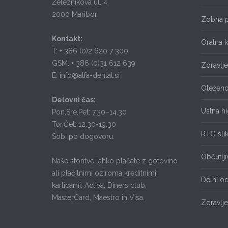
Železnikova ul. 4
2000 Maribor
Zobna p
Kontakt:
Oralna k
T: + 386 (0)2 620 7 300
GSM: + 386 (0)31 612 639
Zdravlj
E: info@alfa-dental.si
Oteženo
Delovni čas:
Ustna hi
Pon,Sre,Pet: 7.30–14.30
Tor,Čet: 12.30-19.30
RTG slik
Sob: po dogovoru.
Občutlji
Naše storitve lahko plačate z gotovino
ali plačilnimi oziroma kreditnimi
Delni o
karticami: Activa, Diners club,
MasterCard, Maestro in Visa.
Zdravlje