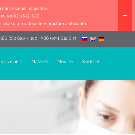
i nenaročenih pacientov.
številke 031/612-639.
n nikakor ne vstopajte v prostore ambulante.
386 (0)2 620 7 300, +386 (0)31 612 639 
 vprašanja
Nasveti
Novice
Kontakt