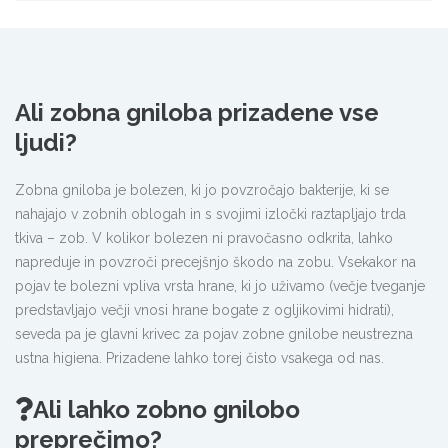
Ali zobna gniloba prizadene vse
ljudi?
Zobna gniloba je bolezen, ki jo povzročajo bakterije, ki se
nahajajo v zobnih oblogah in s svojimi izločki raztapljajo trda
tkiva – zob. V kolikor bolezen ni pravočasno odkrita, lahko
napreduje in povzroči precejšnjo škodo na zobu. Vsekakor na
pojav te bolezni vpliva vrsta hrane, ki jo uživamo (večje tveganje
predstavljajo večji vnosi hrane bogate z ogljikovimi hidrati),
seveda pa je glavni krivec za pojav zobne gnilobe neustrezna
ustna higiena. Prizadene lahko torej čisto vsakega od nas.
Ali lahko zobno gnilobo
preprečimo?