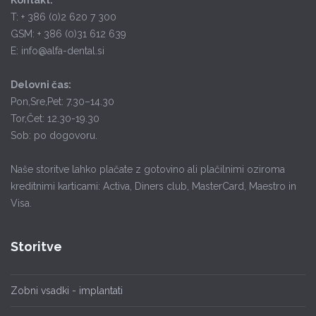
T: + 386 (0)2 620 7 300
GSM: + 386 (0)31 612 639
E: info@alfa-dental.si
Delovni čas:
Pon,Sre,Pet: 7.30–14.30
Tor,Čet: 12.30-19.30
Sob: po dogovoru.
Naše storitve lahko plačate z gotovino ali plačilnimi oziroma
kreditnimi karticami: Activa, Diners club, MasterCard, Maestro in
Visa.
Storitve
Zobni vsadki - implantati