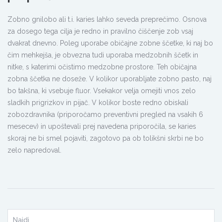
Zobno gnilobo ali t.i. karies lahko seveda preprečimo. Osnova
za dosego tega cilja je redno in pravilno čiščenje zob vsaj
dvakrat dnevno. Poleg uporabe običajne zobne ščetke, ki naj bo
čim mehkejša, je obvezna tudi uporaba medzobnih ščetk in
nitke, s katerimi očistimo medzobne prostore. Teh običajna
zobna ščetka ne doseže. V kolikor uporabljate zobno pasto, naj
bo takšna, ki vsebuje fluor. Vsekakor velja omejiti vnos zelo
sladkih prigrizkov in pijač. V kolikor boste redno obiskali
zobozdravnika (priporočamo preventivni pregled na vsakih 6
mesecev) in upoštevali prej navedena priporočila, se karies
skoraj ne bi smel pojaviti, zagotovo pa ob tolikšni skrbi ne bo
zelo napredoval.