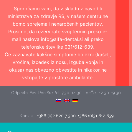
Sporočamo vam, da v skladu z navodili
ministrstva za zdravje RS, v našem centru ne
bomo sprejemali nenaročenih pacientov.
Prosimo, da rezervirate svoj termin preko e-
mail naslova info@alfa-dental.si ali preko
telefonske številke 031/612-639.
Če zaznavate kakšne simptome bolezni (kašelj,
vročina, izcedek iz nosu, izguba vonja in
okusa) nas obvezno obvestite in nikakor ne
vstopajte v prostore ambulante.
Odpiralni čas: Pon,Sre,Pet: 7.30–14.30, Tor,Čet: 12.30-19.30
Kontakt :
+386 (0)2 620 7 300, +386 (0)31 612 639 