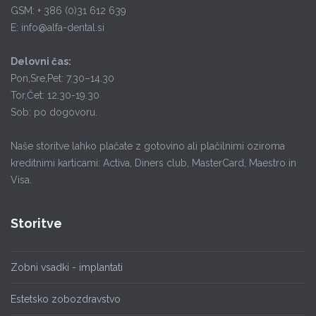
GSM: + 386 (0)31 612 639
E: info@alfa-dental.si
Delovni čas:
Pon,Sre,Pet: 7.30–14.30
Tor,Čet: 12.30-19.30
Sob: po dogovoru.
Naše storitve lahko plačate z gotovino ali plačilnimi oziroma
kreditnimi karticami: Activa, Diners club, MasterCard, Maestro in
Visa.
Storitve
Zobni vsadki - implantati
Estetsko zobozdravstvo