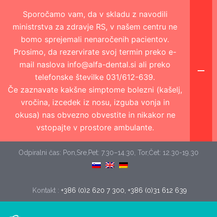
Sporočamo vam, da v skladu z navodili
ministrstva za zdravje RS, v našem centru ne
bomo sprejemali nenaročenih pacientov.
Prosimo, da rezervirate svoj termin preko e-
mail naslova info@alfa-dental.si ali preko
telefonske številke 031/612-639.
Če zaznavate kakšne simptome bolezni (kašelj,
vročina, izcedek iz nosu, izguba vonja in
okusa) nas obvezno obvestite in nikakor ne
vstopajte v prostore ambulante.
Odpiralni čas: Pon,Sre,Pet: 7.30–14.30, Tor,Čet: 12.30-19.30
Kontakt :
+386 (0)2 620 7 300, +386 (0)31 612 639 