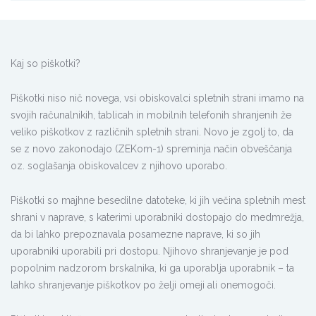
Kaj so piškotki?
Piškotki niso nič novega, vsi obiskovalci spletnih strani imamo na
svojih računalnikih, tablicah in mobilnih telefonih shranjenih že
veliko piškotkov z različnih spletnih strani. Novo je zgolj to, da
se z novo zakonodajo (ZEKom-1) spreminja način obveščanja
oz. soglašanja obiskovalcev z njihovo uporabo.
Piškotki so majhne besedilne datoteke, ki jih večina spletnih mest
shrani v naprave, s katerimi uporabniki dostopajo do medmrežja,
da bi lahko prepoznavala posamezne naprave, ki so jih
uporabniki uporabili pri dostopu. Njihovo shranjevanje je pod
popolnim nadzorom brskalnika, ki ga uporablja uporabnik – ta
lahko shranjevanje piškotkov po želji omeji ali onemogoči.