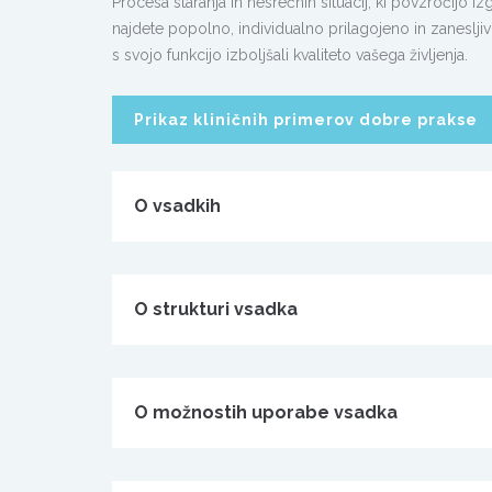
Procesa staranja in nesrečnih situacij, ki povzročijo
najdete popolno, individualno prilagojeno in zanesljivo
s svojo funkcijo izboljšali kvaliteto vašega življenja.
Prikaz kliničnih primerov dobre prakse
O vsadkih
O strukturi vsadka
O možnostih uporabe vsadka