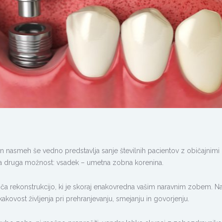
n nasmeh še vedno predstavlja sanje številnih pacientov z običajnimi
aja druga možnost: vsadek – umetna zobna korenina.
goča rekonstrukcijo, ki je skoraj enakovredna vašim naravnim zobem. Na
kakovost življenja pri prehranjevanju, smejanju in govorjenju.