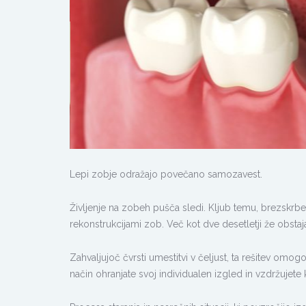
Lepi zobje odražajo povečano samozavest.
Življenje na zobeh pušča sledi. Kljub temu, brezskrbe
rekonstrukcijami zob. Več kot dve desetletji že obst
Zahvaljujoč čvrsti umestitvi v čeljust, ta rešitev omo
način ohranjate svoj individualen izgled in vzdržujete 