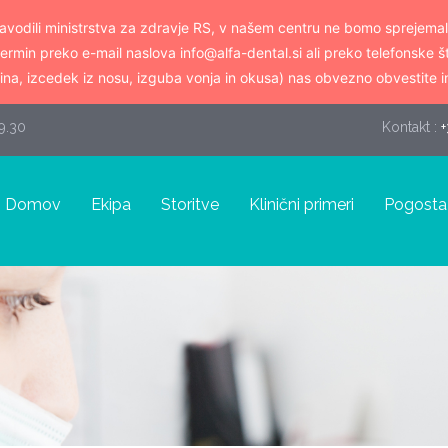
vodili ministrstva za zdravje RS, v našem centru ne bomo sprejemal
termin preko e-mail naslova info@alfa-dental.si ali preko telefonske 
na, izcedek iz nosu, izguba vonja in okusa) nas obvezno obvestite i
19.30
Kontakt :
+
Domov
Ekipa
Storitve
Klinični primeri
Pogosta