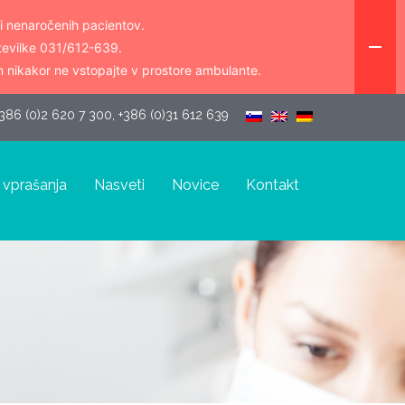
i nenaročenih pacientov.
številke 031/612-639.
n nikakor ne vstopajte v prostore ambulante.
386 (0)2 620 7 300, +386 (0)31 612 639 
 vprašanja
Nasveti
Novice
Kontakt