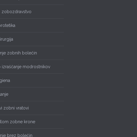
o zobozdravstvo
rotetika
irurgija
enje zobnih bolečin
 izraščanje modrostnikov
giena
anje
vi zobni vratovi
dlom zobne krone
nje brez bolečin