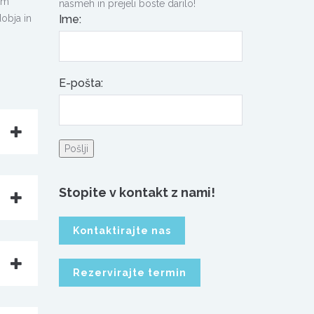
om
nasmeh in prejeli boste darilo!
dobja in
Ime:
E-pošta:
Pošlji
Stopite v kontakt z nami!
Kontaktirajte nas
Rezervirajte termin