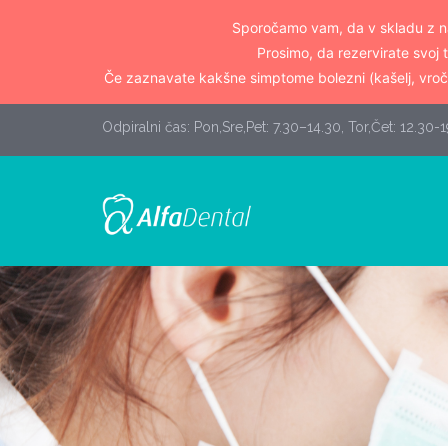
Sporočamo vam, da v skladu z na
Prosimo, da rezervirate svoj 
Če zaznavate kakšne simptome bolezni (kašelj, vroči
Odpiralni čas: Pon,Sre,Pet: 7.30–14.30, Tor,Čet: 12.30-