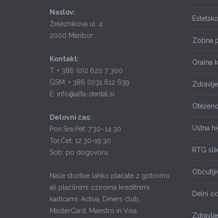
Naslov:
Estetsk
Železnikova ul. 4
2000 Maribor
Zobna p
Kontakt:
Oralna k
T: + 386 (0)2 620 7 300
GSM: + 386 (0)31 612 639
Zdravlj
E: info@alfa-dental.si
Oteženo
Delovni čas:
Ustna hi
Pon,Sre,Pet: 7.30–14.30
Tor,Čet: 12.30-19.30
RTG slik
Sob: po dogovoru.
Občutlji
Naše storitve lahko plačate z gotovino
ali plačilnimi oziroma kreditnimi
Delni o
karticami: Activa, Diners club,
MasterCard, Maestro in Visa.
Zdravlje