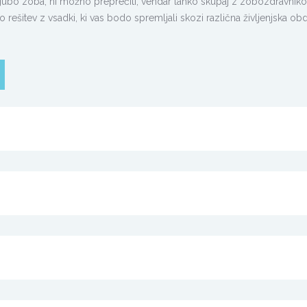
 izgubo zoba, ni možno preprečiti, vendar lahko skupaj z zobozdravnik
 rešitev z vsadki, ki vas bodo spremljali skozi različna življenjska ob